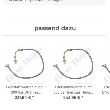
passend dazu
Edelstahlwellschlauch
Edelstahlwellschlauch
Ede
300 bar DN6 mit
300 bar Inertgas Helium
DN6 
Fangleine für Sauerstoff
Argon CO2 Stickstoff -
Nr.10
231,84 €
*
243,96 €
*
- DIN 477-5 Nr.59 W
Anschlüsse DIN 477-5
ÜM x
30x2 x W21,8x1/14" -
Nr.54 - W30x2 +
- S