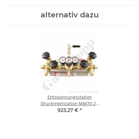
800mm lang - GCE
W21,8x1/14" - mit
Stick
14037445
Sicherheitsfangleine -
- Ga
alternativ dazu
DN6 - Länge 1,0 m - GCE
F27711009
Entspannungsstation
Druckregelstation MM70-2 -
Sauerstoff Inertgas
923,27 €
*
Stickstoff Argon Helium -
300 bar bis 40 bar regelbar -
max.Leistung: 80 m³/h - GCE
0768143 - nicht mehr