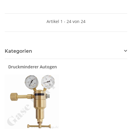
regelbar - Eingang 1/4" NPT
IG oben - Ausgang 1/4" NPT
IG unten - FKM - GCE DRUVA
Artikel 1 - 24 von 24
PLCIVBCWMCP
Kategorien
Druckminderer Autogen