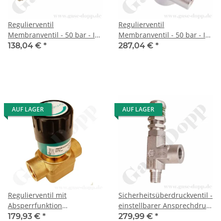
Regulierventil
Regulierventil
Membranventil - 50 bar - IN
Membranventil - 50 bar - IN
/ OUT 6 mm KRV - 2 Ports -
/ OUT 1/4" NPT IG - 2 Ports -
138,04 €
*
287,04 €
*
Messing verchromt 6.0 -
Edelstahl 6.0 - GCE DRUVA
GCE DRUVA VPLDRMAR
VSLDRMAR
AUF LAGER
AUF LAGER
Regulierventil mit
Sicherheitsüberdruckventil -
Absperrfunktion
einstellbarer Ansprechdruck
Membranventil - 40 bar - IN
155 - 206 bar - IN 1/4" NPT
179,93 €
*
279,99 €
*