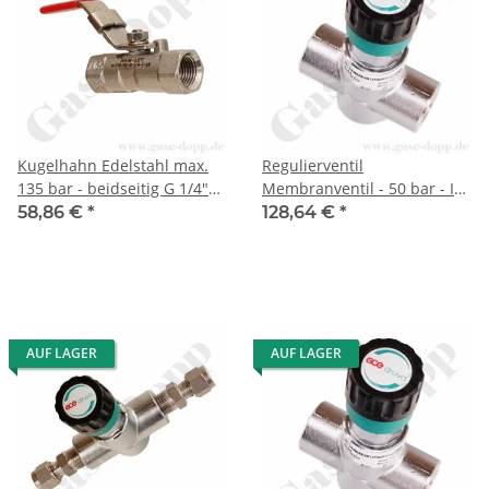
Kugelhahn Edelstahl max.
Regulierventil
135 bar - beidseitig G 1/4"
Membranventil - 50 bar - IN
IG BSPP / ISO Parallel - mit
/ OUT 1/4" NPT IG - 2 Ports -
58,86 €
*
128,64 €
*
Sperrvorrichtung
Messing verchromt 6.0 -
GCE DRUVA VPLDRMAR
AUF LAGER
AUF LAGER