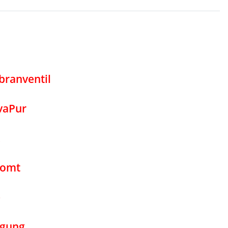
branventil
vaPur
romt
e
igung