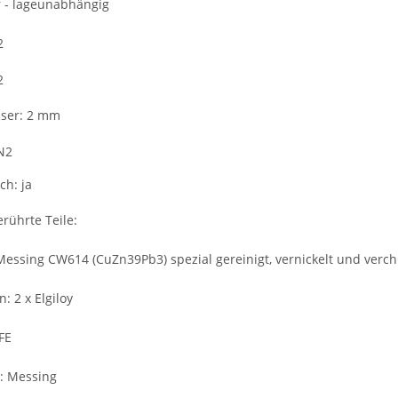
r - lageunabhängig
2
2
sser: 2 mm
N2
ch: ja
rührte Teile:
Messing CW614 (CuZn39Pb3) spezial gereinigt, vernickelt und verc
 2 x Elgiloy
TFE
r: Messing