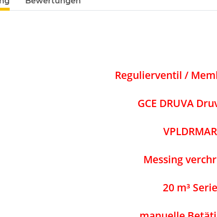
ung
Bewertungen
Regulierventil / Mem
GCE DRUVA Dru
VPLDRMAR
Messing verch
20 m³ Seri
manuelle Betät