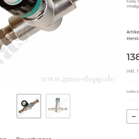
Fulda, 
info@g
Artik
Herste
13
inkl. 
Lieferz