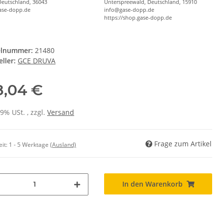
Deutschland, 36043
Unterspreewald, Deutschland, 15910
ase-dopp.de
info@gase-dopp.de
https://shop.gase-dopp.de
elnummer:
21480
ller:
GCE DRUVA
8,04 €
19% USt. , zzgl.
Versand
Frage zum Artikel
eit:
1 - 5 Werktage
(Ausland)
In den Warenkorb