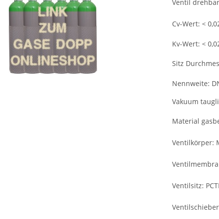
Ventil drehba
Cv-Wert: < 0,0
Kv-Wert: < 0,0
Sitz Durchme
Nennweite: D
Vakuum taugli
Material gasbe
Ventilkörper:
Ventilmembran:
Ventilsitz: PC
Ventilschiebe