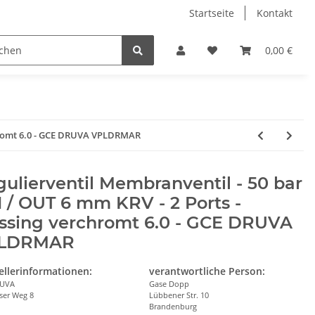
Startseite
Kontakt
0,00 €
rchromt 6.0 - GCE DRUVA VPLDRMAR
ulierventil Membranventil - 50 bar
N / OUT 6 mm KRV - 2 Ports -
ssing verchromt 6.0 - GCE DRUVA
LDRMAR
ellerinformationen:
verantwortliche Person:
RUVA
Gase Dopp
ser Weg 8
Lübbener Str. 10
Brandenburg