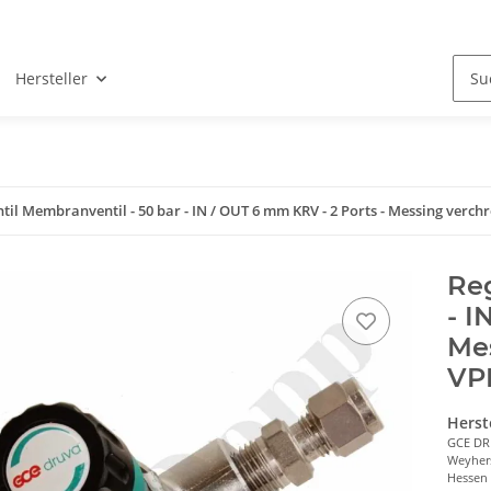
Hersteller
ntil Membranventil - 50 bar - IN / OUT 6 mm KRV - 2 Ports - Messing ve
Reg
- I
Me
VP
Herst
GCE D
Weyher
Hessen