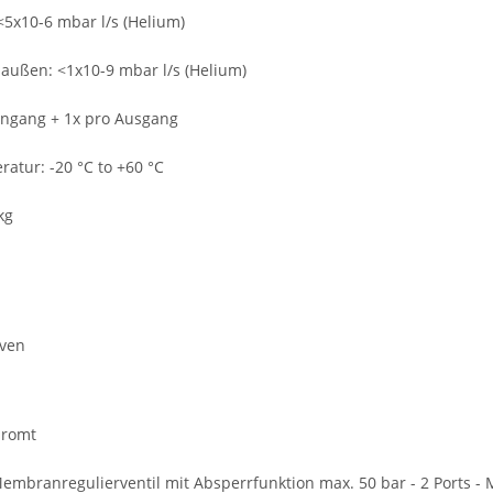
 <5x10-6 mbar l/s (Helium)
 außen: <1x10-9 mbar l/s (Helium)
Eingang + 1x pro Ausgang
atur: -20 °C to +60 °C
kg
iven
hromt
mbranregulierventil mit Absperrfunktion max. 50 bar - 2 Ports -