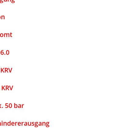
on
romt
6.0
 KRV
 KRV
. 50 bar
mindererausgang