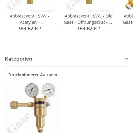
Abblaseventil SVW -
Abblaseventil SVW - alle
Abbl
Acetylen -
Gase - Öffnungsdruck 25
Gase
Öffnungsdruck 1,55 bar
bar - Eingang 1/4" NPT
bar
389,82 €
*
389,82 €
*
- Eingang 1/4" NPT AG -
AG - Ausgang G 1/2" -
AG 
Ausgang G 1/2" - GCE
GCE 9457180
9443240
Kategorien
Druckminderer Autogen