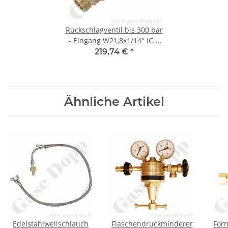
Rückschlagventil bis 300 bar
- Eingang W21,8x1/14" IG x
W21,8x1/14" AG Ausgang -
219,74 €
*
RSV Sauerstoff / Inertgas für
hohe Durchflüsse - Messing
Artikel nicht mehr lieferbar!
Ähnliche Artikel
Edelstahlwellschlauch
Flaschendruckminderer
Form