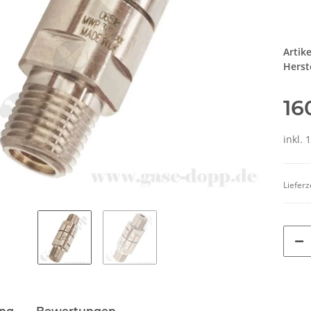
Artik
Herste
16
inkl. 
Lieferz