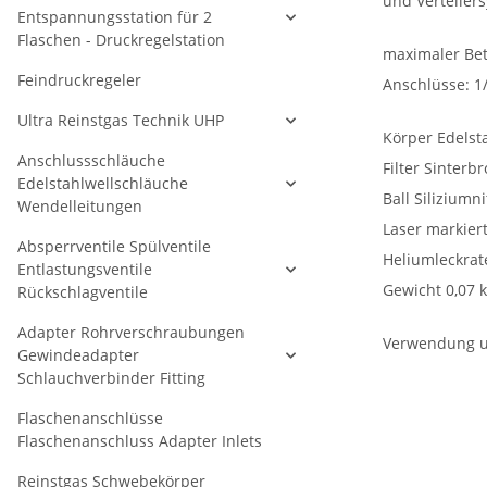
und Verteiler
Entspannungsstation für 2
Flaschen - Druckregelstation
maximaler Bet
Feindruckregeler
Anschlüsse:
1/
Ultra Reinstgas Technik UHP
Körper Edelst
Anschlussschläuche
Filter Sinterb
Edelstahlwellschläuche
Ball Siliziumni
Wendelleitungen
Laser markier
Absperrventile Spülventile
Heliumleckrate
Entlastungsventile
Gewicht 0,07 
Rückschlagventile
Adapter Rohrverschraubungen
Verwendung u.
Gewindeadapter
Schlauchverbinder Fitting
Flaschenanschlüsse
Flaschenanschluss Adapter Inlets
Reinstgas Schwebekörper