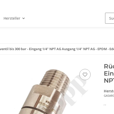
Hersteller
entil bis 300 bar - Eingang 1/4" NPT AG Ausgang 1/4" NPT AG - EPDM - Ede
Rüc
Ein
NPT
Herst
GASAR
, ,