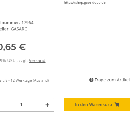
https://shop.gase-dopp.de
elnummer:
17964
ller:
GASARC
0,65 €
19% USt. , zzgl.
Versand
Frage zum Artikel
eit:
8 - 12 Werktage
(Ausland)
In den Warenkorb