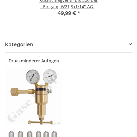
Rückschlagventil bis 300 bar
- Eingang W21,8x1/14" AG X
W21,8x1/14" IG Ausgang -
49,99 €
*
DIN477-1 Nr.6 - Sauerstoff
Inertgas - Messing
Kategorien
Druckminderer Autogen