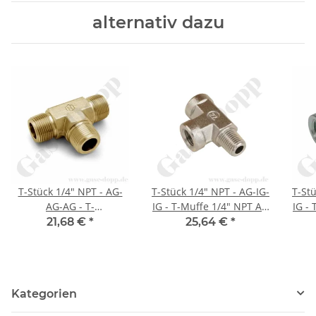
alternativ dazu
T-Stück 1/4" NPT - AG-
T-Stück 1/4" NPT - AG-IG-
T-Stü
AG-AG - T-
IG - T-Muffe 1/4" NPT AG
IG -
Verschraubung - 276 bar
+ 2 x 1/4" NPT IG 90° -
+ 2 x 1/4" NPT IG - b
21,68 €
*
25,64 €
*
- Messing
bis 350 bar - Stahl
Kategorien