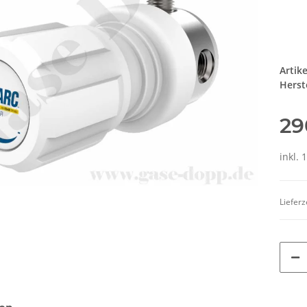
Artik
Herste
29
inkl. 
Lieferz