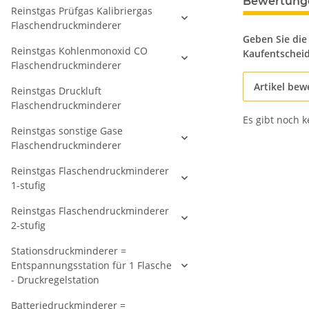
Bewertung
Reinstgas Prüfgas Kalibriergas
Flaschendruckminderer
Geben Sie die
Reinstgas Kohlenmonoxid CO
Kaufentschei
Flaschendruckminderer
Artikel bew
Reinstgas Druckluft
Flaschendruckminderer
Es gibt noch 
Reinstgas sonstige Gase
Flaschendruckminderer
Reinstgas Flaschendruckminderer
1-stufig
Reinstgas Flaschendruckminderer
2-stufig
Stationsdruckminderer =
Entspannungsstation für 1 Flasche
- Druckregelstation
Batteriedruckminderer =