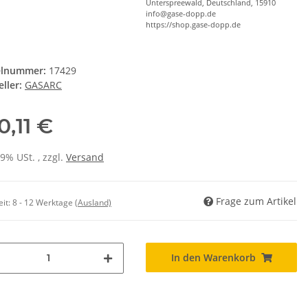
Unterspreewald, Deutschland, 15910
info@gase-dopp.de
https://shop.gase-dopp.de
elnummer:
17429
ller:
GASARC
0,11 €
19% USt. , zzgl.
Versand
Frage zum Artikel
eit:
8 - 12 Werktage
(Ausland)
In den Warenkorb