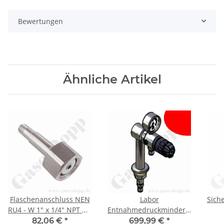
Bewertungen
Ähnliche Artikel
Flaschenanschluss NEN
Labor
Sich
RU4 - W 1" x 1/4" NPT AG
Entnahmedruckminderer
- Chlor,
auf Standsäule mit
Ansp
82,06 €
*
699,99 €
*