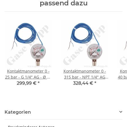
passend dazu
Kontaktmanometer 0 -
Kontaktmanometer 0 -
Kon
25 bar - G 1/4" AG - Ø 63
315 bar - NPT 1/4" AG
40 b
mm - Edelstahl - mit
unten - Ø 50 mm -
299,99 €
*
328,44 €
*
Induktivkontakt - Typ Ki
Messing verchromt - mit
63-40 GCE 24037010 u.a.
Induktivkontakt - Typ Ki
Indu
für UC 500 Acetylen
50-315 - GCE H28191103
50-
u.
Kategorien
Ace