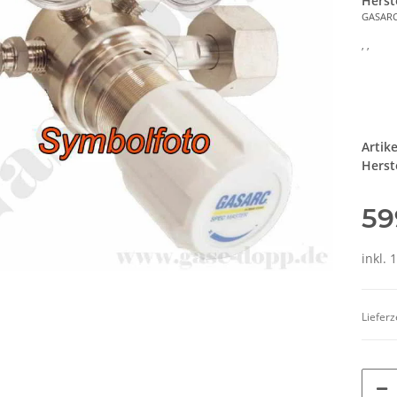
Herst
GASAR
, ,
Artik
Herste
59
inkl. 
Lieferz