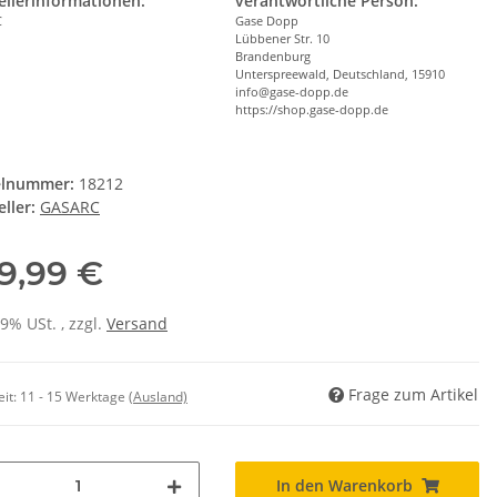
ellerinformationen:
verantwortliche Person:
C
Gase Dopp
Lübbener Str. 10
Brandenburg
Unterspreewald, Deutschland, 15910
info@gase-dopp.de
https://shop.gase-dopp.de
elnummer:
18212
ller:
GASARC
9,99 €
19% USt. , zzgl.
Versand
Frage zum Artikel
eit:
11 - 15 Werktage
(Ausland)
In den Warenkorb