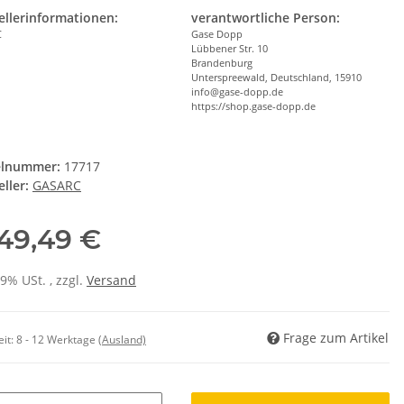
ellerinformationen:
verantwortliche Person:
C
Gase Dopp
Lübbener Str. 10
Brandenburg
Unterspreewald, Deutschland, 15910
info@gase-dopp.de
https://shop.gase-dopp.de
elnummer:
17717
ller:
GASARC
249,49 €
19% USt. , zzgl.
Versand
Frage zum Artikel
eit:
8 - 12 Werktage
(Ausland)