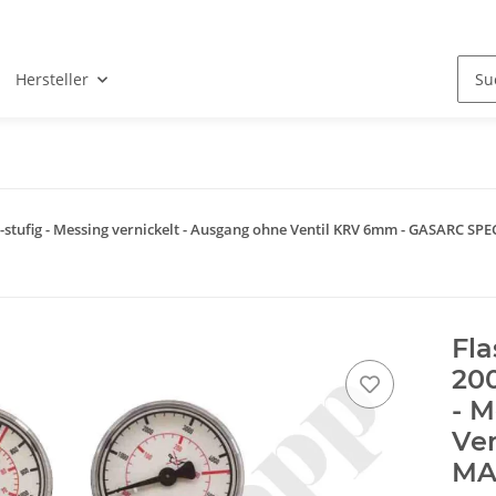
Hersteller
 2-stufig - Messing vernickelt - Ausgang ohne Ventil KRV 6mm - GASARC S
Fl
200
- M
Ve
MA