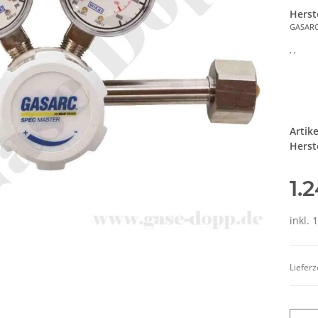
Herst
GASAR
, ,
Artik
Herste
1.
inkl. 
Lieferz