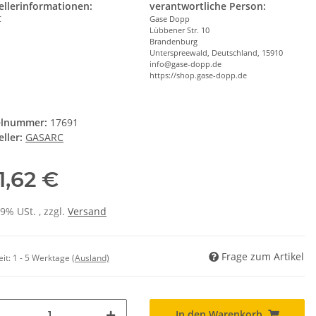
ellerinformationen:
verantwortliche Person:
C
Gase Dopp
Lübbener Str. 10
Brandenburg
Unterspreewald, Deutschland, 15910
info@gase-dopp.de
https://shop.gase-dopp.de
elnummer:
17691
ller:
GASARC
1,62 €
19% USt. , zzgl.
Versand
Frage zum Artikel
eit:
1 - 5 Werktage
(Ausland)
In den Warenkorb