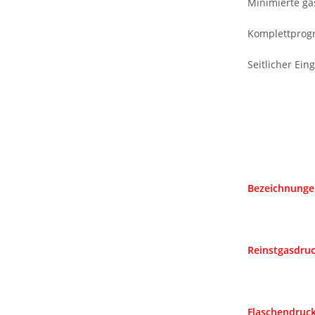
Minimierte ga
Komplettprog
Seitlicher Ein
Bezeichnunge
Reinstgasdru
Flaschendruck