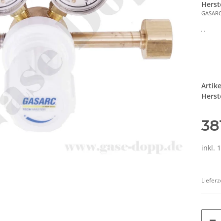
Herst
GASAR
, ,
Artik
Herste
38
inkl. 
Lieferz