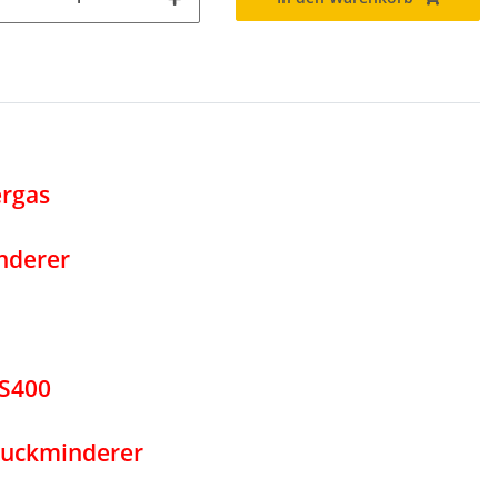
ergas
nderer
PS400
ruckminderer