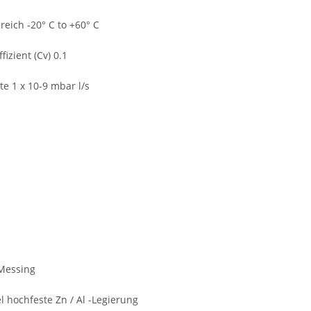
eich -20° C to +60° C
fizient (Cv) 0.1
e 1 x 10-9 mbar l/s
Messing
 hochfeste Zn / Al -Legierung