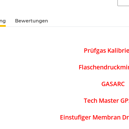
ung
Bewertungen
Prüfgas Kalibri
Flaschendruckmi
GASARC
Tech Master G
Einstufiger Membran D