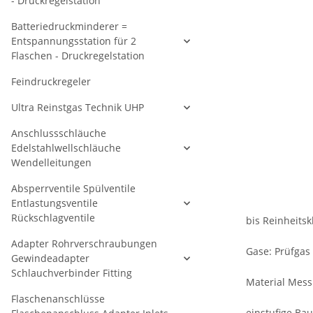
- Druckregelstation
Batteriedruckminderer =
Entspannungsstation für 2
Flaschen - Druckregelstation
Feindruckregeler
Ultra Reinstgas Technik UHP
Anschlussschläuche
Edelstahlwellschläuche
Wendelleitungen
Absperrventile Spülventile
Entlastungsventile
Rückschlagventile
bis Reinheitsk
Adapter Rohrverschraubungen
Gase: Prüfgas 
Gewindeadapter
Schlauchverbinder Fitting
Material Mess
Flaschenanschlüsse
einstufige Bau