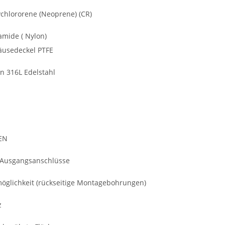
hlororene (Neoprene) (CR)
yamide ( Nylon)
äusedeckel PTFE
on 316L Edelstahl
EN
 Ausgangsanschlüsse
glichkeit (rückseitige Montagebohrungen)
z