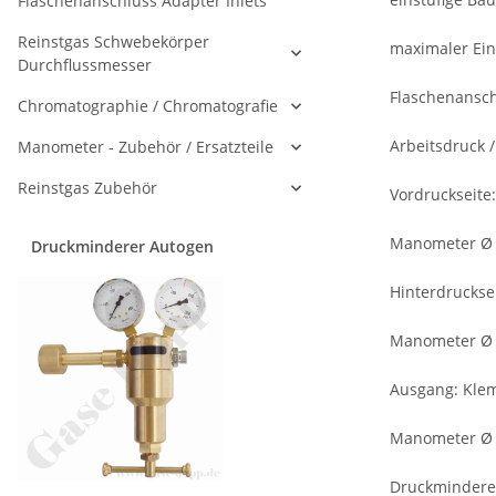
Flaschenanschluss Adapter Inlets
Reinstgas Schwebekörper
maximaler Ei
Durchflussmesser
Flaschenanschl
Chromatographie / Chromatografie
Arbeitsdruck /
Manometer - Zubehör / Ersatzteile
Reinstgas Zubehör
Vordruckseite:
Manometer Ø
Druckminderer Autogen
Hinterdruckse
Manometer Ø
Ausgang: Kle
Manometer Ø
Druckmindere