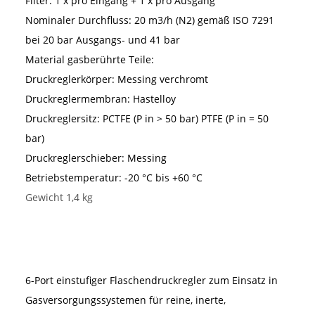
Filter:
1 x pro Eingang + 1 x pro Ausgang
Nominaler Durchfluss:
20 m3/h (N2) gemäß ISO 7291
bei 20 bar Ausgangs- und 41 bar
Material gasberührte Teile:
Druckreglerkörper:
Messing verchromt
Druckreglermembran:
Hastelloy
Druckreglersitz:
PCTFE (P in > 50 bar)
PTFE (P in = 50
bar)
Druckreglerschieber:
Messing
Betriebstemperatur:
-20 °C bis +60 °C
Gewicht 1,4 kg
6-Port einstufiger Flaschendruckregler zum Einsatz in
Gasversorgungssystemen für reine, inerte,