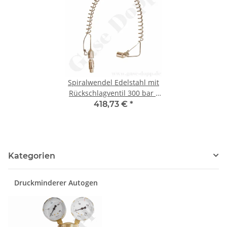
Spiralwendel Edelstahl mit
Rückschlagventil 300 bar -
Eingang 1/4" NPT IG 90° /
418,73 €
*
1/4" NPT AG 180° - Länge ca.
65 cm
Kategorien
Druckminderer Autogen