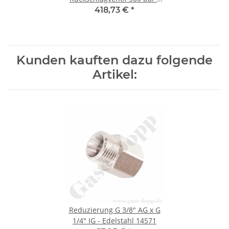
Eingang 1/4" NPT IG 90° /
418,73 €
*
1/4" NPT AG 180° - Länge ca.
65 cm
Kunden kauften dazu folgende
Artikel:
Reduzierung G 3/8" AG x G
1/4" IG - Edelstahl 14571