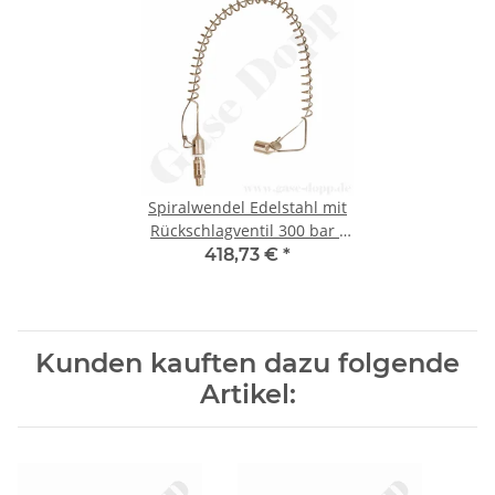
Spiralwendel Edelstahl mit
Rückschlagventil 300 bar -
Eingang 1/4" NPT IG 90° /
418,73 €
*
1/4" NPT AG 180° - Länge ca.
65 cm
Kunden kauften dazu folgende
Artikel: