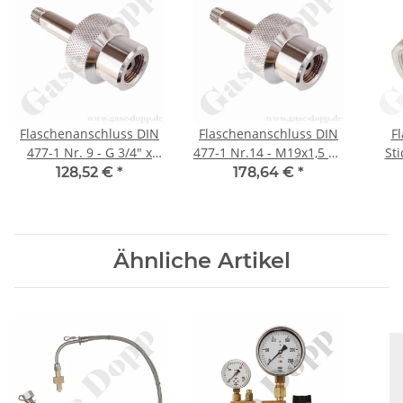
Flaschenanschluss DIN
Flaschenanschluss DIN
F
477-1 Nr. 9 - G 3/4" x
477-1 Nr.14 - M19x1,5 LH
Sti
1/4" NPT AG - Sauerstoff
x 1/4" NPT AG - Prüfgas
Nr.1
128,52 €
*
178,64 €
*
200 bar - Handanschluss
200 bar - Handanschluss
x 1/4
- Länge 90 mm -
- Länge 89 mm -
Sec
Messing verchromt
Edelstahl
spezialgereinigt und
bes
Ähnliche Artikel
elektropoliert
mm 