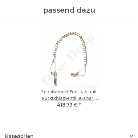
passend dazu
Spiralwendel Edelstahl mit
Rückschlagventil 300 bar -
Eingang 1/4" NPT IG 90° /
418,73 €
*
1/4" NPT AG 180° - Länge ca.
65 cm
Kategorien