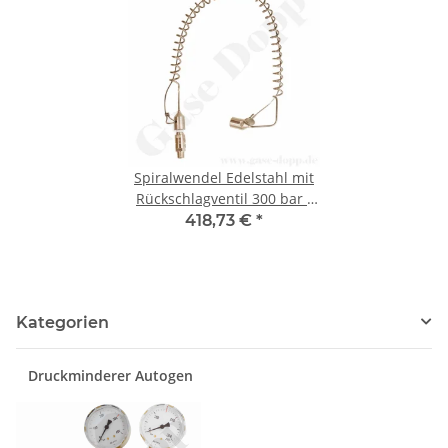
Spiralwendel Edelstahl mit
Rückschlagventil 300 bar -
Eingang 1/4" NPT IG 90° /
418,73 €
*
1/4" NPT AG 180° - Länge ca.
65 cm
Kategorien
Druckminderer Autogen