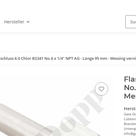
Hersteller
chluss 6.0 Chlor BS341 No.6 x 1/4" NPT AG - Länge 95 mm - Messing vernic
Fla
No.
Mes
Herst
Gase D
Lübbene
Brande
Untersp
info@g