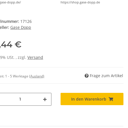
/gase-dopp.de/
https://shop.gase-dopp.de
elnummer:
17126
ller:
Gase Dopp
,44 €
19% USt. , zzgl.
Versand
Frage zum Artikel
eit:
1 - 5 Werktage
(Ausland)
In den Warenkorb