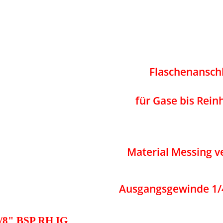
Flaschenansch
für Gase bis Reinh
Material Messing v
Ausgangsgewinde 1/
/8" BSP RH IG