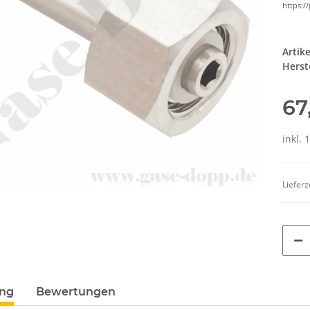
https:/
Artik
Herste
67
inkl. 
Lieferz
ung
Bewertungen