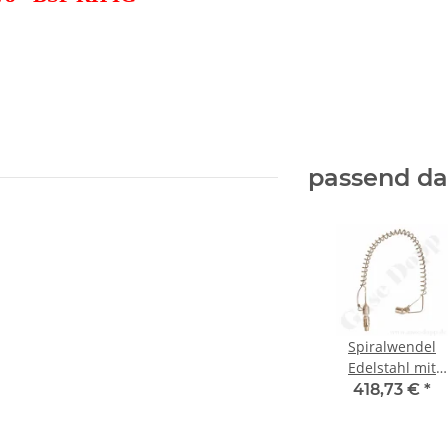
passend d
Spiralwendel
Edelstahl mit
Rückschlagventil
418,73 €
*
300 bar -
Eingang 1/4"