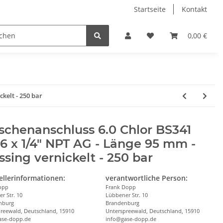
Startseite
Kontakt
0,00 €
kelt - 250 bar
schenanschluss 6.0 Chlor BS341
6 x 1/4" NPT AG - Länge 95 mm -
sing vernickelt - 250 bar
ellerinformationen:
verantwortliche Person:
opp
Frank Dopp
r Str. 10
Lübbener Str. 10
nburg
Brandenburg
reewald, Deutschland, 15910
Unterspreewald, Deutschland, 15910
ase-dopp.de
info@gase-dopp.de