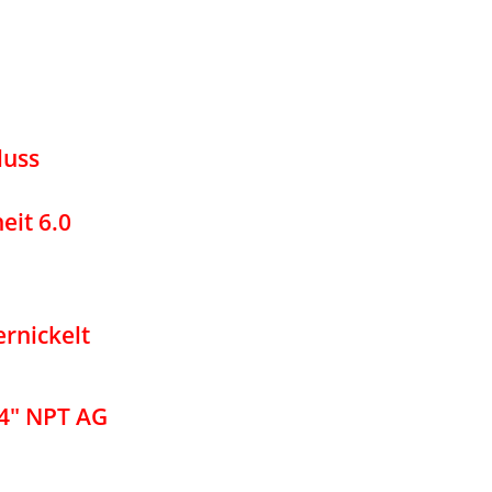
luss
eit 6.0
ernickelt
4" NPT AG