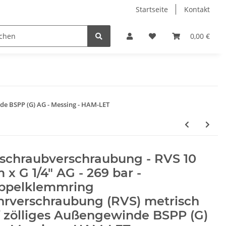
Startseite
Kontakt
0,00 €
de BSPP (G) AG - Messing - HAM-LET
nschraubverschraubung - RVS 10
x G 1/4" AG - 269 bar -
ppelklemmring
hrverschraubung (RVS) metrisch
 zölliges Außengewinde BSPP (G)