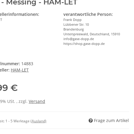
 - Messing - HAM-LET
ellerinformationen:
verantwortliche Person:
ET
Frank Dopp
Lübbener Str. 10
Brandenburg
Unterspreewald, Deutschland, 15910
info@gase-dopp.de
https://shop.gase-dopp.de
elnummer:
14883
ller:
HAM-LET
,99 €
19% USt. , zzgl.
Versand
Frage zum Artikel
eit:
1 - 5 Werktage
(Ausland)