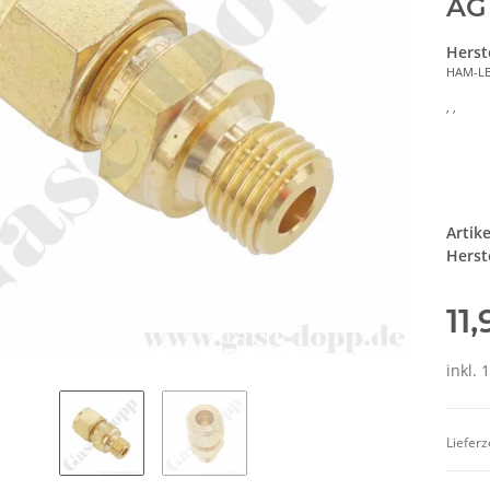
AG
Herst
HAM-L
, ,
Artik
Herste
11
inkl. 
Lieferz