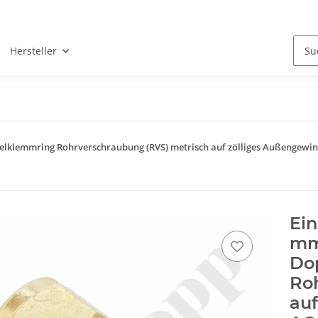
Hersteller
pelklemmring Rohrverschraubung (RVS) metrisch auf zölliges Außengewin
Ei
mm 
Do
Ro
auf