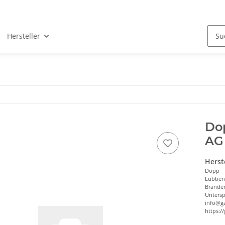
Hersteller
Dop
AG
Herst
Dopp
Lübbene
Brande
Untersp
info@g
https:/